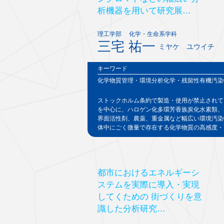
析機器を用いて研究展…
理工学部 化学・生命系学科
三宅 祐一
ミヤケ ユウイチ
キーワード
化学物質管理・環境分析化学・残留性有機汚染
ストックホルム条約で製造・使用が禁止されて
を中心に、ハロゲン化多環芳香族炭化水素類、
界面活性剤、農薬、重金属など幅広い環境汚染
体中にごく微量で存在する化学物質の高感度・
都市におけるエネルギーシ
ステムを実際に導入・実現
してくための 街づくりを意
識した分析研究…