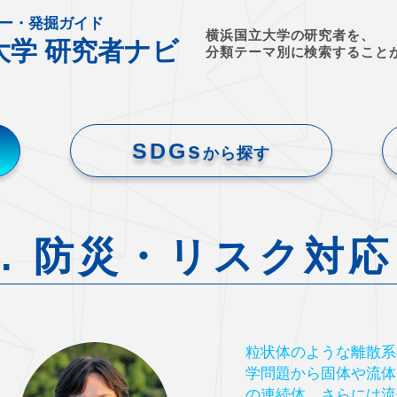
ー・発掘ガイド
横浜国立大学の研究者を、
大学 研究者ナビ
分類テーマ別に検索すること
SDGs
から探す
6. 防災・リスク対応
粒状体のような離散系
学問題から固体や流体
の連続体、さらには流