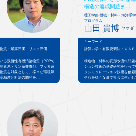
構造の連成問題ま…
理工学部 機械・材料・海洋系学
プログラム
山田 貴博
ヤマダ
キーワード
物質・曝露評価・リスク評価
計算力学・有限要素法・ＣＡＥ
いる残留性有機汚染物質（POPs）
構造物・材料の変形や流れ問題
臭素系・リン系難燃剤、フッ素系
ション技術の基礎研究を行って
物質を対象として、様々な環境媒
タシミュレーション技術を信頼
高精度分析法の開発を…
それを様々な形で社会に生かし