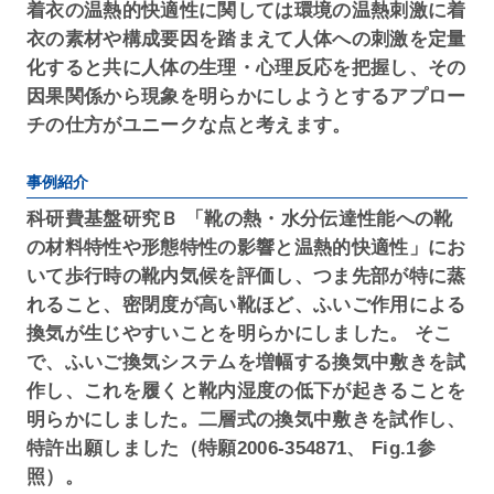
着衣の温熱的快適性に関しては環境の温熱刺激に着
衣の素材や構成要因を踏まえて人体への刺激を定量
化すると共に人体の生理・心理反応を把握し、その
因果関係から現象を明らかにしようとするアプロー
チの仕方がユニークな点と考えます。
事例紹介
科研費基盤研究Ｂ 「靴の熱・水分伝達性能への靴
の材料特性や形態特性の影響と温熱的快適性」にお
いて歩行時の靴内気候を評価し、つま先部が特に蒸
れること、密閉度が高い靴ほど、ふいご作用による
換気が生じやすいことを明らかにしました。 そこ
で、ふいご換気システムを増幅する換気中敷きを試
作し、これを履くと靴内湿度の低下が起きることを
明らかにしました。二層式の換気中敷きを試作し、
特許出願しました（特願2006-354871、 Fig.1参
照）。