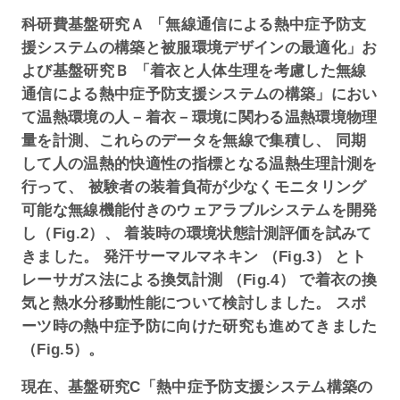
科研費基盤研究Ａ 「無線通信による熱中症予防支
援システムの構築と被服環境デザインの最適化」お
よび基盤研究Ｂ 「着衣と人体生理を考慮した無線
通信による熱中症予防支援システムの構築」におい
て温熱環境の人－着衣－環境に関わる温熱環境物理
量を計測、これらのデータを無線で集積し、 同期
して人の温熱的快適性の指標となる温熱生理計測を
行って、 被験者の装着負荷が少なくモニタリング
可能な無線機能付きのウェアラブルシステムを開発
し（Fig.2）、 着装時の環境状態計測評価を試みて
きました。 発汗サーマルマネキン （Fig.3） とト
レーサガス法による換気計測 （Fig.4） で着衣の換
気と熱水分移動性能について検討しました。 スポ
ーツ時の熱中症予防に向けた研究も進めてきました
（Fig.5）。
現在、基盤研究C「熱中症予防支援システム構築の