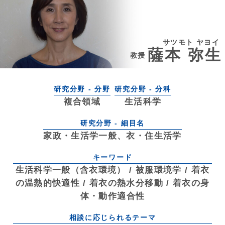
サツモト ヤヨイ
薩本 弥生
教授
研究分野 - 分野
研究分野 - 分科
複合領域
生活科学
研究分野 - 細目名
家政・生活学一般、衣・住生活学
キーワード
生活科学一般（含衣環境） / 被服環境学 / 着衣
の温熱的快適性 / 着衣の熱水分移動 / 着衣の身
体・動作適合性
相談に応じられるテーマ