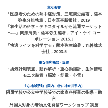
主な著書
「医療者のための熱中症対策」三宅康史編著，薩本
弥生分担執筆，日本医事新報社，2019
「衣生活の科学－テキスタイルから流通マーケット
ヘ―」間瀬清美・薩本弥生編著，アイ・ケイ コー
ポレーション 2015.3
「快適ライフを科学する」薩本弥生編著，丸善株式
会社，2003.5
主な研究機器・設備
・換気計測装置、動作解析・重心動揺計、生体情報
モニタ装置（脳波・筋電・心電）
主な地域活動（国内、特に神奈川県内）
附属学校や公立中学校等での家庭科授業の指導・助
言
外国人対象の着物文化発信ワークショップ 実施