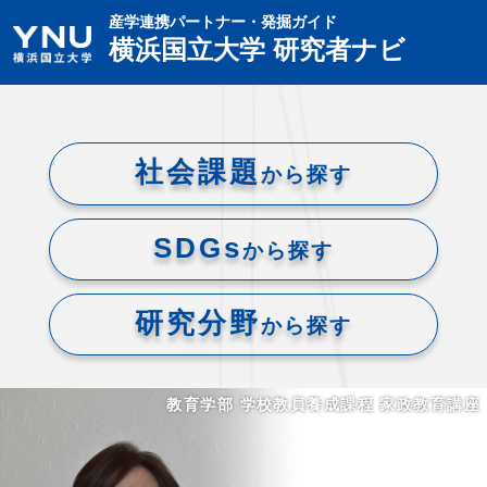
産学連携パートナー・発掘ガイド
横浜国立大学 研究者ナビ
社会課題
から探す
SDGs
から探す
研究分野
から探す
教育学部 学校教員養成課程 家政教育講座