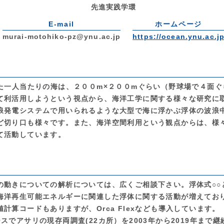
先進実践学環
E-mail
ホームページ
murai-motohiko-pz@ynu.ac.jp
https://ocean.ynu.ac.j
った一人当たりの海は、２００m×２００mぐらい（野球場で４面
て利活用しようという視点から、海洋工学に関する様々な研究に
浪発電システムで用いられるような大型で海に浮かぶ浮体の波浪
ど切り口も様々です。また、海洋空間利用という観点からは、様
て活動しています。
の動きについての解析については、広くご相談下さい。浮体式○○
海洋再生可能エネルギーに関連した浮体に関する活動が増えてお
計算コードもありますが、Orca Flexなども導入しています。
スでアサリの現存両調査(22カ所）を2003年から2019年まで