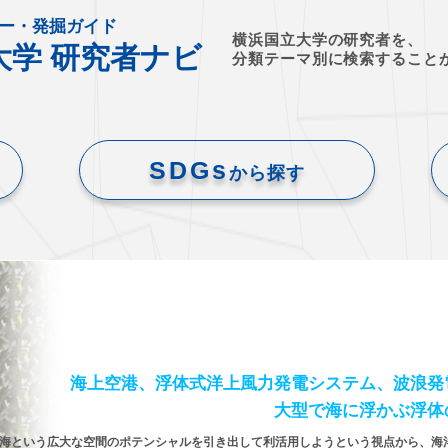
ー・発掘ガイド
横浜国立大学の研究者を、
大学 研究者ナビ
分類テーマ別に検索すること
SDGs
から探す
海上空港、浮体式洋上風力発電システム、波浪発
大型で海に浮かぶ浮体
海という広大な空間のポテンシャルを引き出して利活用しようという視点から、海