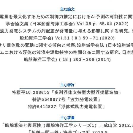
主な論文
発電量を最大化するための制御力推定におけるAI予測の可能性に関
学会論文集 (日本船舶海洋工学会) Vol.35 p. 55-64 (2022)
波力発電システムの列配置が発電量に与える影響に関する研究, 
船舶海洋工学会) Vol.31 ( 0 ) 59－71 (2020)
体数の変動に関する傾向と考察,沿岸域学会誌 (日本沿岸域学会) Vol. 
ムにおける浮体の波浪中運動特性の空間分布に関する研究, 日本
船舶海洋工学会) ( 18 ) 303－306 (2014)
主な特許
特願平10-298655「多列浮体支持型大型浮揚構造物」
特許5548977号「波力発電装置」
特許6414837「浮体式風力発電装置」
主な著書
「船舶算法と復原性（船舶海洋工学シリーズ1）」成山堂 2012.
「船舶一問一答」海事プレス社 2010.9