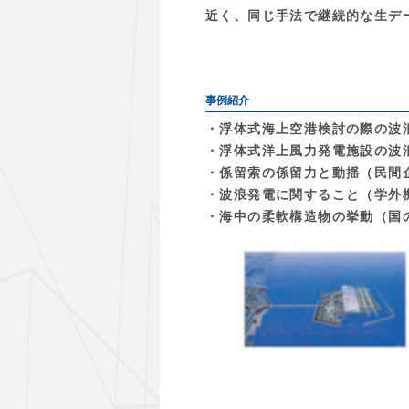
近く、同じ手法で継続的な生デ
事例紹介
・浮体式海上空港検討の際の波
・浮体式洋上風力発電施設の波
・係留索の係留力と動揺（民間
・波浪発電に関すること（学外機
・海中の柔軟構造物の挙動（国